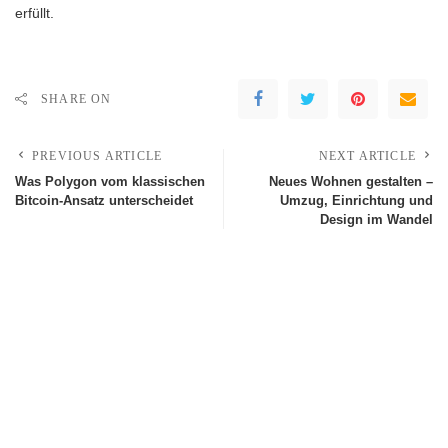
erfüllt.
SHARE ON
PREVIOUS ARTICLE
NEXT ARTICLE
Was Polygon vom klassischen
Neues Wohnen gestalten –
Bitcoin-Ansatz unterscheidet
Umzug, Einrichtung und
Design im Wandel
Leave a Reply
Deine E-Mail-Adresse wird nicht veröffentlicht.
Erforderliche Felder sind
mit
*
markiert