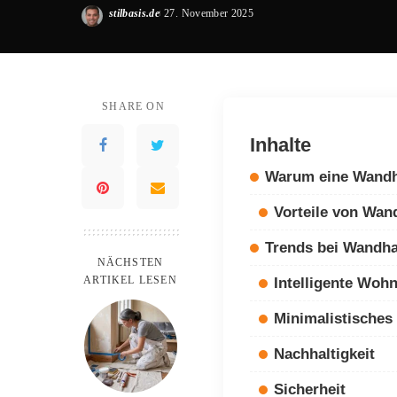
stilbasis.de
27. November 2025
Posted
by
SHARE ON
Inhalte
Warum eine Wandh
Vorteile von Wan
Trends bei Wandha
NÄCHSTEN
ARTIKEL LESEN
Intelligente Woh
Minimalistisches
Nachhaltigkeit
Sicherheit