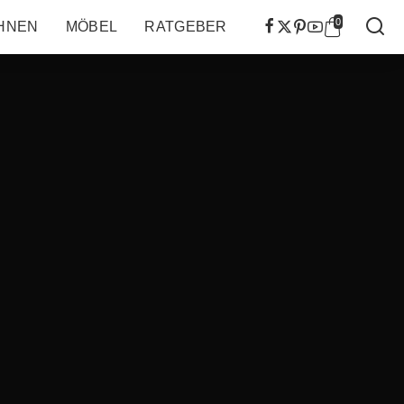
0
HNEN
MÖBEL
RATGEBER