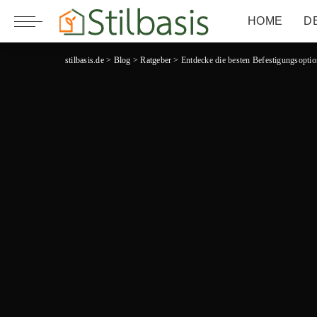
HOME
D
stilbasis.de
>
Blog
>
Ratgeber
>
Entdecke die besten Befestigungsopti