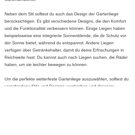
Neben dem Stil solltest du auch das Design der Gartenliege
berücksichtigen. Es gibt verschiedene Designs, die den Komfort
und die Funktionalität verbessern können. Einige Liegen haben
beispielsweise eine integrierte Sonnenblende, die dir Schutz vor
der Sonne bietet, während du entspannst. Andere Liegen
verfügen über Getränkehalter, damit du deine Erfrischungen in
Reichweite hast. Du kannst auch nach Liegen suchen, die Räder
haben, um sie leichter bewegen zu können.
Um die perfekte wetterfeste Gartenliege auszuwählen, solltest du
verschiedene Stile und Designs vergleichen und diejenige
auswählen, die deinem persönlichen Geschmack und deinem
Gartenambiente am besten entspricht. Denk daran, dass die
Liege nicht nur funktional sein sollte, sondern auch ein Blickfang
in deinem Garten sein kann. Mit der richtigen Wahl kannst du eine
harmonische Atmosphäre schaffen und deine Gartenliege zu
einem echten Highlight machen.