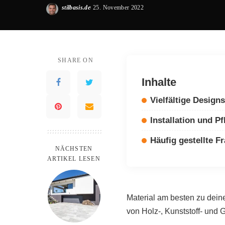
stilbasis.de
25. November 2022
Posted
by
SHARE ON
Inhalte
Vielfältige Designs
Installation und Pf
Häufig gestellte F
NÄCHSTEN
ARTIKEL LESEN
Material am besten zu deine
von Holz-, Kunststoff- und 