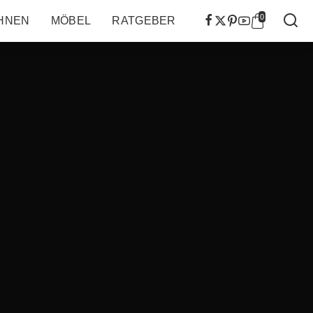
0
HNEN
MÖBEL
RATGEBER