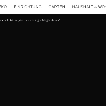
EKO
EINRICHTUNG
GARTEN
HAUSHALT & WO
use – Entdecke jetzt die vielseitigen Möglichkeiten!