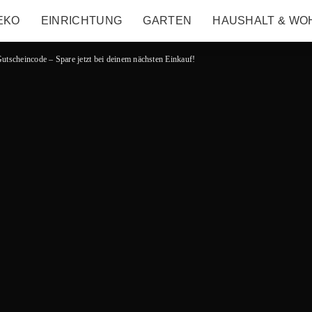
EKO
EINRICHTUNG
GARTEN
HAUSHALT & WO
scheincode – Spare jetzt bei deinem nächsten Einkauf!