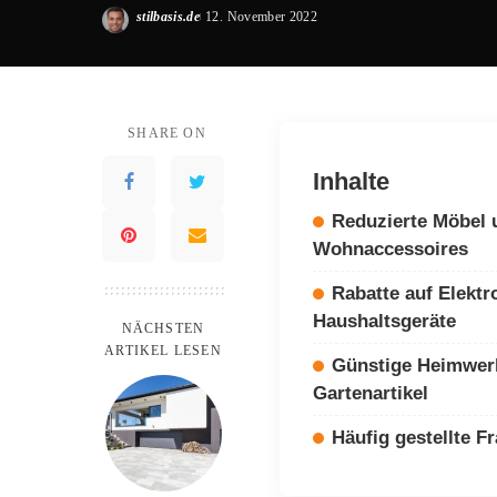
stilbasis.de
12. November 2022
Posted
by
SHARE ON
Inhalte
Reduzierte Möbel 
Wohnaccessoires
Rabatte auf Elektr
Haushaltsgeräte
NÄCHSTEN
ARTIKEL LESEN
Günstige Heimwer
Gartenartikel
Häufig gestellte F