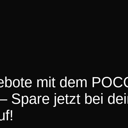
gebote mit dem POC
 Spare jetzt bei de
f!