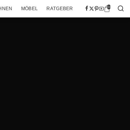
0
HNEN
MÖBEL
RATGEBER