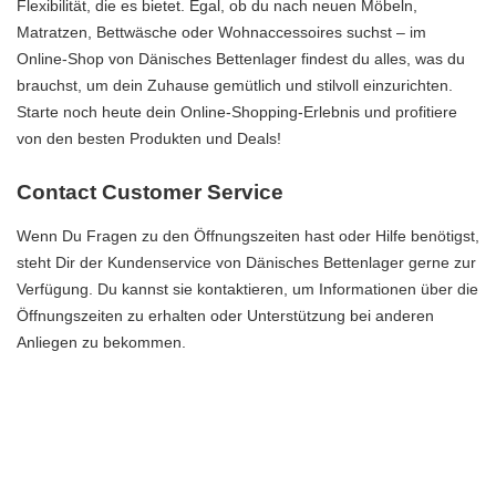
Flexibilität, die es bietet. Egal, ob du nach neuen Möbeln,
Matratzen, Bettwäsche oder Wohnaccessoires suchst – im
Online-Shop von Dänisches Bettenlager findest du alles, was du
brauchst, um dein Zuhause gemütlich und stilvoll einzurichten.
Starte noch heute dein Online-Shopping-Erlebnis und profitiere
von den besten Produkten und Deals!
Contact Customer Service
Wenn Du Fragen zu den Öffnungszeiten hast oder Hilfe benötigst,
steht Dir der Kundenservice von Dänisches Bettenlager gerne zur
Verfügung. Du kannst sie kontaktieren, um Informationen über die
Öffnungszeiten zu erhalten oder Unterstützung bei anderen
Anliegen zu bekommen.
Um den Kundenservice zu kontaktieren, kannst Du entweder
telefonisch anrufen oder eine E-Mail senden. Die Kontaktdaten
findest Du auf der offiziellen Website von Dänisches Bettenlager.
Der Kundenservice ist bestrebt, Dir schnell und effizient