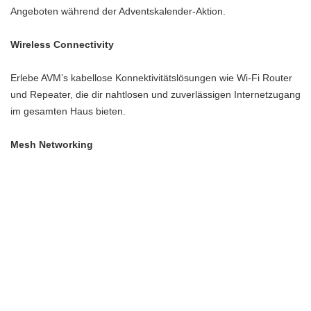
Angeboten während der Adventskalender-Aktion.
Wireless Connectivity
Erlebe AVM’s kabellose Konnektivitätslösungen wie Wi-Fi Router
und Repeater, die dir nahtlosen und zuverlässigen Internetzugang
im gesamten Haus bieten.
Mesh Networking
Erfahre, wie AVM’s Mesh Networking-Systeme die Abdeckung und
Leistung deines Heimnetzwerks verbessern können und so eine
stabile Verbindung in jedem Winkel deines Hauses gewährleisten.
Smartphone-Zubehör
Erkunde die Vielfalt an Smartphone-Zubehör, das im AVM
Adventskalender erhältlich ist. Von kabellosen Ladegeräten über