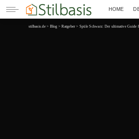
HOME
D
stilbasis.de
>
Blog
>
Ratgeber
>
Spüle Schwarz: Der ultimative Guide f