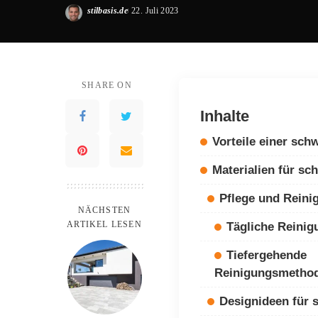
stilbasis.de
22. Juli 2023
Posted
by
SHARE ON
Inhalte
Vorteile einer sch
Materialien für sc
Pflege und Reini
NÄCHSTEN
ARTIKEL LESEN
Tägliche Reinig
Tiefergehende
Reinigungsmetho
Designideen für 