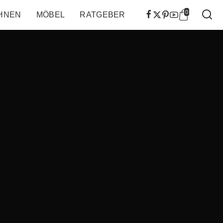
0
HNEN
MÖBEL
RATGEBER