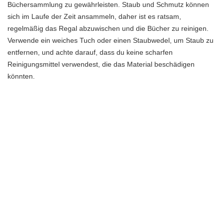
Büchersammlung zu gewährleisten. Staub und Schmutz können
sich im Laufe der Zeit ansammeln, daher ist es ratsam,
regelmäßig das Regal abzuwischen und die Bücher zu reinigen.
Verwende ein weiches Tuch oder einen Staubwedel, um Staub zu
entfernen, und achte darauf, dass du keine scharfen
Reinigungsmittel verwendest, die das Material beschädigen
könnten.
Wenn du diese Tipps zur Auswahl und Pflege eines Bücherregals
mit Türen befolgst, kannst du sicher sein, dass deine
Büchersammlung gut geschützt ist und lange Zeit ihre Schönheit
behält. Wähle ein Regal, das deinen Bedürfnissen entspricht und
pflege es regelmäßig, um eine optimale Aufbewahrung deiner
Bücher zu gewährleisten.
Größe und Platzbedarf
Wenn es darum geht, die richtige Größe und den passenden
Platzbedarf für dein Bücherregal mit Türen zu ermitteln, ist es