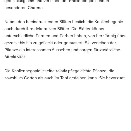
gefülltblütig sein und verleihen der Knollenbegonie einen
besonderen Charme.
Neben den beeindruckenden Blüten besticht die Knollenbegonie
auch durch ihre dekorativen Blätter. Die Blätter können
unterschiedliche Formen und Farben haben, von herzförmig über
gezackt bis hin zu gefleckt oder gemustert. Sie verleihen der
Pflanze ein interessantes Aussehen und sorgen für zusätzliche
Attraktivität.
Die Knollenbegonie ist eine relativ pflegeleichte Pflanze, die
sowohl im Garten als auch im Topf gedeihen kann. Sie bevorzugt
einen halbschattigen Standort und benötigt regelmäßige
Bewässerung, um optimal zu wachsen. Mit der richtigen Pflege
und Aufmerksamkeit kannst du lange Freude an dieser
faszinierenden Begonienart haben.
Schiefblattbegonie