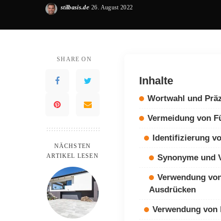
stilbasis.de
26. August 2022
Posted
by
SHARE ON
Inhalte
Wortwahl und Präz
Vermeidung von Fü
Identifizierung 
NÄCHSTEN
ARTIKEL LESEN
Synonyme und V
Verwendung von
Ausdrücken
Verwendung von 