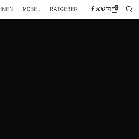
0
HNEN
MÖBEL
RATGEBER