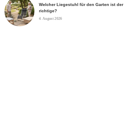
Welcher Liegestuhl für den Garten ist der
richtige?
4. August 2026
Daunenbettdecken und Biber Bettwäsche:
Warum Ferienhäuser auf Sylt eine eigene
Bettausstattung brauchen
21. Juli 2026
Wähle das perfekte Smartwatch-Armband
6. Juli 2026
Schließung des Rohbaus. Welche
Entscheidungen bleiben für Jahrzehnte im
Mauerwerk?
3. Juli 2026